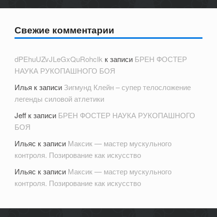
Свежие комментарии
dPEhuUZvJLeGxQuRohcIk
к записи
БРЕН ФОСТЕР
НАУКА РУКОПАШНОГО БОЯ
Илья
к записи
Зигмунд Клейн – супер телосложение
легенды силовой атлетики
Jeff
к записи
БРЕН ФОСТЕР НАУКА РУКОПАШНОГО
БОЯ
Ильяс
к записи
Максик — мастер мускульного
контроля. Позирование как искусство
Ильяс
к записи
Максик — мастер мускульного
контроля. Позирование как искусство