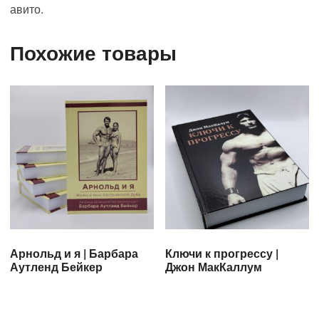
авито.
Похожие товары
Арнольд и я | Барбара
Ключи к прогрессу |
Аутленд Бейкер
Джон МакКаллум