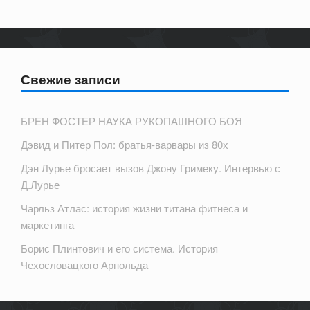
Свежие записи
БРЕН ФОСТЕР НАУКА РУКОПАШНОГО БОЯ
Дэвид и Питер Пол: братья-варвары из 80х
Дэн Лурье бросает вызов Джону Гримеку. Интервью с
Д.Лурье
Чарльз Атлас: история жизни титана фитнеса и
маркетинга
Борис Плинтович и его система. История
Чехословацкого Арнольда