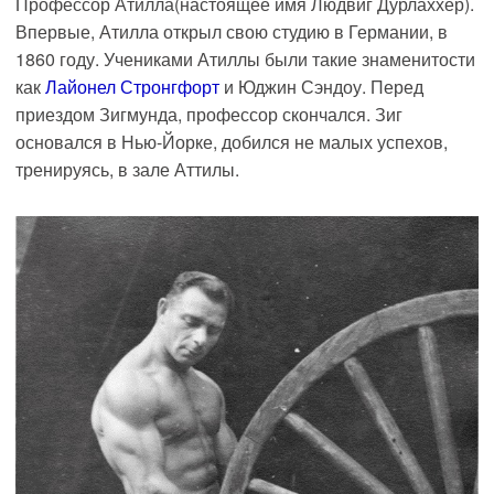
Профессор Атилла(настоящее имя Людвиг Дурлаххер).
Впервые, Атилла открыл свою студию в Германии, в
1860 году. Учениками Атиллы были такие знаменитости
как
Лайонел Стронгфорт
и Юджин Сэндоу. Перед
приездом Зигмунда, профессор скончался. Зиг
основался в Нью-Йорке, добился не малых успехов,
тренируясь, в зале Аттилы.