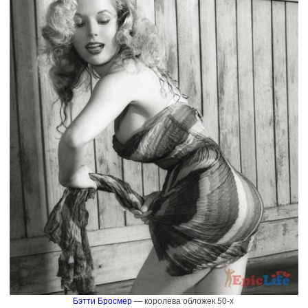
Бэтти Бросмер
— королева обложек 50-х