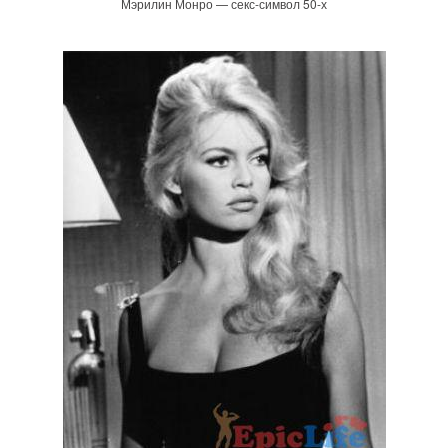
Мэрилин Монро — секс-символ 50-х