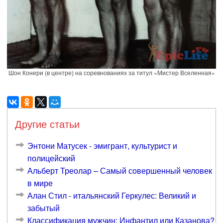
Шон Конери (в центре) на соревнованиях за титул «Мистер Вселенная»
Другие статьи
Энтони Матусек - эмигрант, культурист и
полицейский
Альберт Треолар – Самый совершенный человек
в мире
Алан Стил - итальянский Геркулес: Великий и
забытый
Классификация мужчин: Инфантил или Казанова?