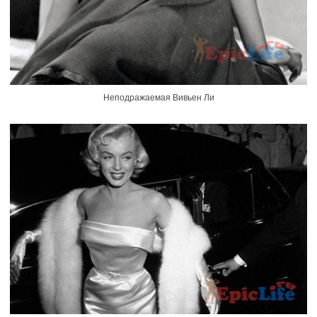
Неподражаемая Вивьен Ли