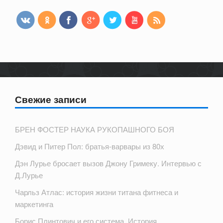
Свежие записи
БРЕН ФОСТЕР НАУКА РУКОПАШНОГО БОЯ
Дэвид и Питер Пол: братья-варвары из 80х
Дэн Лурье бросает вызов Джону Гримеку. Интервью с
Д.Лурье
Чарльз Атлас: история жизни титана фитнеса и
маркетинга
Борис Плинтович и его система. История