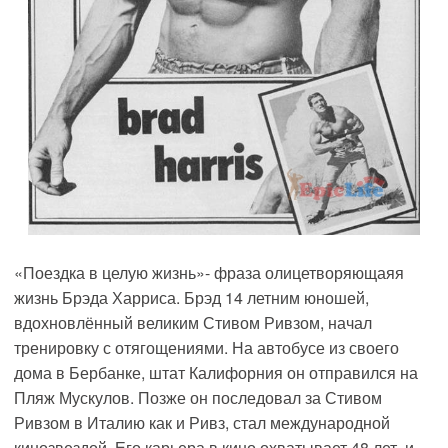
«Поездка в целую жизнь»- фраза олицетворяющаяя
жизнь Брэда Харриса. Брэд 14 летним юношей,
вдохновлённый великим Стивом Ривзом, начал
тренировку с отягощениями. На автобусе из своего
дома в Бербанке, штат Калифорния он отправился на
Пляж Мускулов. Позже он последовал за Стивом
Ривзом в Италию как и Ривз, стал международной
кинозвездой. Его карьера в кино охватывает 48 лет, и