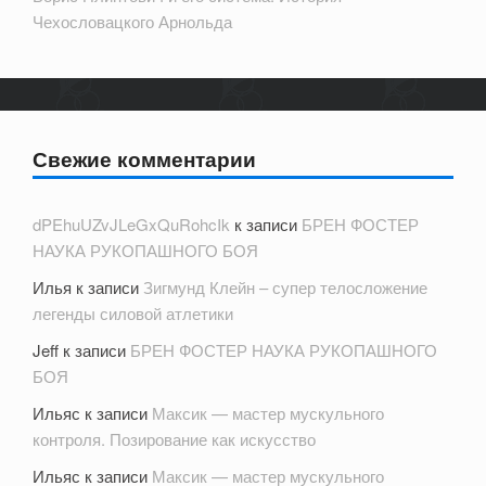
Чехословацкого Арнольда
Свежие комментарии
dPEhuUZvJLeGxQuRohcIk
к записи
БРЕН ФОСТЕР
НАУКА РУКОПАШНОГО БОЯ
Илья
к записи
Зигмунд Клейн – супер телосложение
легенды силовой атлетики
Jeff
к записи
БРЕН ФОСТЕР НАУКА РУКОПАШНОГО
БОЯ
Ильяс
к записи
Максик — мастер мускульного
контроля. Позирование как искусство
Ильяс
к записи
Максик — мастер мускульного