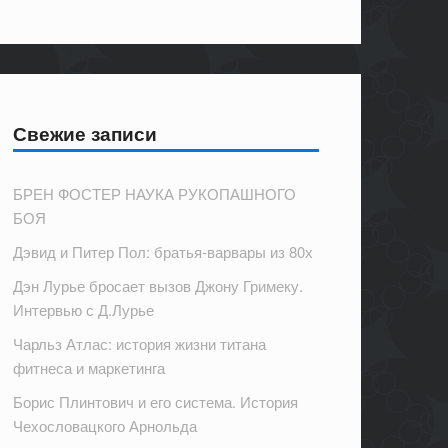
Свежие записи
БРЕН ФОСТЕР НАУКА РУКОПАШНОГО
БОЯ
Дэвид и Питер Пол: братья-варвары из 80х
Дэн Лурье бросает вызов Джону Гримеку.
Интервью с Д.Лурье
Чарльз Атлас: история жизни титана
фитнеса и маркетинга
Борис Плинтович и его система. История
Чехословацкого Арнольда