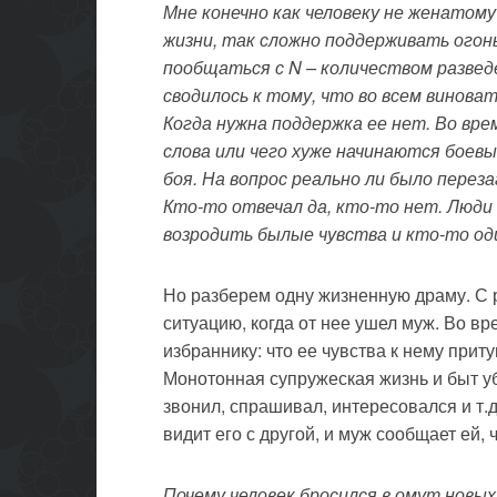
Мне конечно как человеку не женатому
жизни, так сложно поддерживать огон
пообщаться с
N – количеством развед
сводилось к тому, что во всем винова
Когда нужна поддержка ее нет. Во вре
слова или чего хуже начинаются боев
боя. На вопрос реально ли было перез
Кто-то отвечал да, кто-то нет. Люди н
возродить былые чувства и кто-то од
Но разберем одну жизненную драму. С
ситуацию, когда от нее ушел муж. Во в
избраннику: что ее чувства к нему прит
Монотонная супружеская жизнь и быт уб
звонил, спрашивал, интересовался и т.
видит его с другой, и муж сообщает ей, 
Почему человек бросился в омут новы