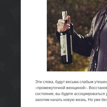
Эти слова, будут весьма слабым утешен
«промежуточной женщиной». Восстано
состояние, вы будете ассоциироваться 
захотим начать новую жизнь. Но уже без