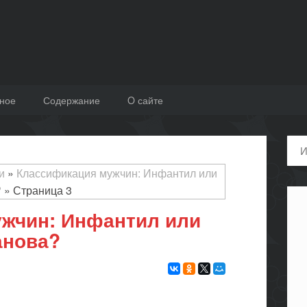
ное
Содержание
O сайте
Пои
и
»
Классификация мужчин: Инфантил или
?
»
Страница 3
жчин: Инфантил или
анова?