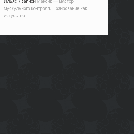
Ильяс
к записи
Максик — мастер
мускульного контроля. Позирование как
искусство