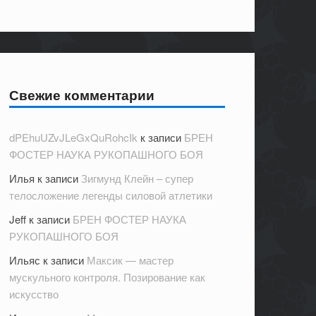
Свежие комментарии
dPEhuUZvJLeGxQuRohcIk
к записи
БРЕН
ФОСТЕР НАУКА РУКОПАШНОГО БОЯ
Илья
к записи
Зигмунд Клейн – супер
телосложение легенды силовой атлетики
Jeff
к записи
БРЕН ФОСТЕР НАУКА
РУКОПАШНОГО БОЯ
Ильяс
к записи
Максик — мастер
мускульного контроля. Позирование как
искусство