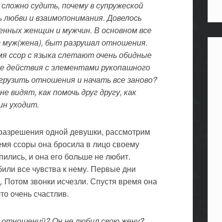
 сложно судить, почему в супружеской
ь любви и взаимопонимания. Довелось
енных женщин и мужчин. В основном все
т муж(жена), быт разрушал отношения.
мя ссор с языка слетают очень обидные
ые действия с элементами рукопашного
агрузить отношения и начать все заново?
е видят, как помочь друг другу, как
ин уходит.
 разрешения одной девушки, рассмотрим
ремя ссоры она бросила в лицо своему
упились, и она его больше не любит.
или все чувства к нему. Первые дни
д. Потом звонки исчезли. Спустя время она
что очень счастлив.
х отношений? Он не любил свою жену?