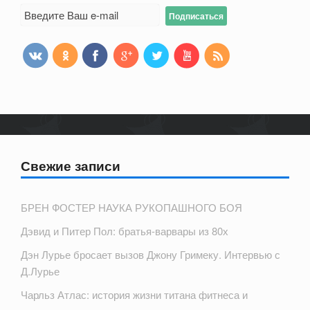
Свежие записи
БРЕН ФОСТЕР НАУКА РУКОПАШНОГО БОЯ
Дэвид и Питер Пол: братья-варвары из 80х
Дэн Лурье бросает вызов Джону Гримеку. Интервью с
Д.Лурье
Чарльз Атлас: история жизни титана фитнеса и