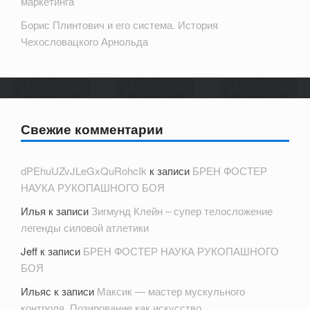
маркетинга
Борис Плинтович и его система. История
Чехословацкого Арнольда
Свежие комментарии
dPEhuUZvJLeGxQuRohcIk
к записи
БРЕН ФОСТЕР
НАУКА РУКОПАШНОГО БОЯ
Илья
к записи
Зигмунд Клейн – супер телосложение
легенды силовой атлетики
Jeff
к записи
БРЕН ФОСТЕР НАУКА РУКОПАШНОГО
БОЯ
Ильяс
к записи
Максик — мастер мускульного
контроля. Позирование как искусство