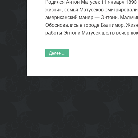
Родился Антон Матусек 11 января 1893 
жизни», семья Матусеков эмигрировали
американский манер — Энтони. Мальчику
Обосновались в городе Балтимор. Жизн
работы Энтони Матусек шел в вечернюю
Далее ...