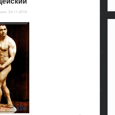
цейский
вано:
24.11.2016