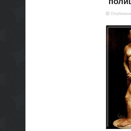
поли
Опублико