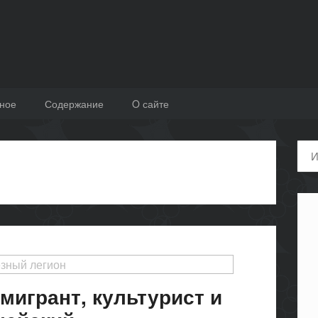
ное
Содержание
O сайте
Пои
зный легион
мигрант, культурист и