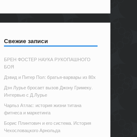
Свежие записи
БРЕН ФОСТЕР НАУКА РУКОПАШНОГО
БОЯ
Дэвид и Питер Пол: братья-варвары из 80х
Дэн Лурье бросает вызов Джону Гримеку.
Интервью с Д.Лурье
Чарльз Атлас: история жизни титана
фитнеса и маркетинга
Борис Плинтович и его система. История
Чехословацкого Арнольда