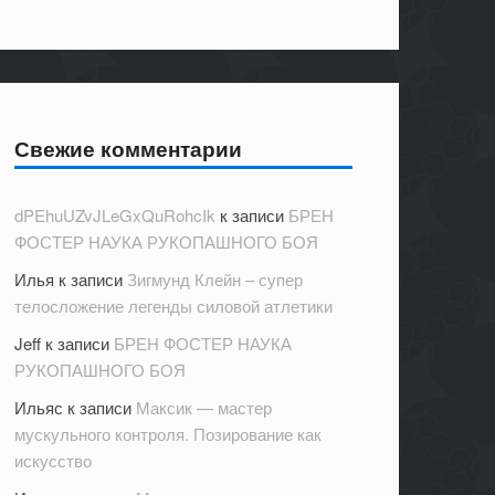
Свежие комментарии
dPEhuUZvJLeGxQuRohcIk
к записи
БРЕН
ФОСТЕР НАУКА РУКОПАШНОГО БОЯ
Илья
к записи
Зигмунд Клейн – супер
телосложение легенды силовой атлетики
Jeff
к записи
БРЕН ФОСТЕР НАУКА
РУКОПАШНОГО БОЯ
Ильяс
к записи
Максик — мастер
мускульного контроля. Позирование как
искусство