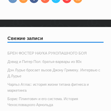
Свежие записи
БРЕН ФОСТЕР НАУКА РУКОПАШНОГО БОЯ
Дэвид и Питер Пол: братья-варвары из 80х
Дэн Лурье бросает вызов Джону Гримеку. Интервью с
Д.Лурье
Чарльз Атлас: история жизни титана фитнеса и
маркетинга
Борис Плинтович и его система. История
Чехословацкого Арнольда