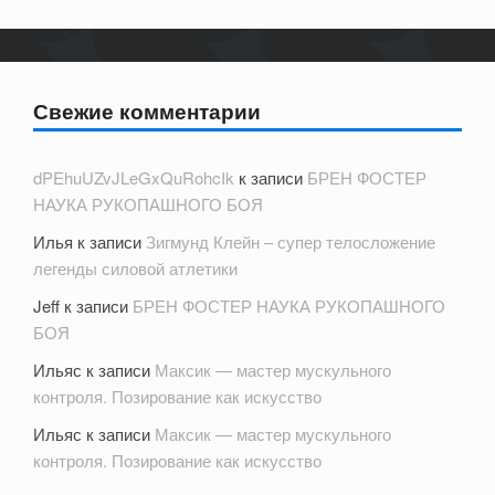
Свежие комментарии
dPEhuUZvJLeGxQuRohcIk
к записи
БРЕН ФОСТЕР
НАУКА РУКОПАШНОГО БОЯ
Илья
к записи
Зигмунд Клейн – супер телосложение
легенды силовой атлетики
Jeff
к записи
БРЕН ФОСТЕР НАУКА РУКОПАШНОГО
БОЯ
Ильяс
к записи
Максик — мастер мускульного
контроля. Позирование как искусство
Ильяс
к записи
Максик — мастер мускульного
контроля. Позирование как искусство