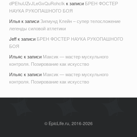
dPEhuUZvJLeGxQuRohcIk
к записи
БРЕН ФОСТЕР
НАУКА РУКОПАШНОГО БОЯ
Илья
к записи
Зигмунд Клейн – супер телосложение
легенды силовой атлетики
Jeff
к записи
БРЕН ФОСТЕР НАУКА РУКОПАШНОГО
БОЯ
Ильяс
к записи
Максик — мастер мускульного
контроля. Позирование как искусство
Ильяс
к записи
Максик — мастер мускульного
контроля. Позирование как искусство
©
EpicLife.ru
, 2016-2026