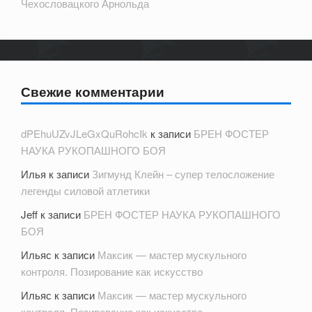
Чехословацкого Арнольда
Свежие комментарии
dPEhuUZvJLeGxQuRohcIk
к записи
БРЕН ФОСТЕР
НАУКА РУКОПАШНОГО БОЯ
Илья
к записи
Зигмунд Клейн – супер телосложение
легенды силовой атлетики
Jeff
к записи
БРЕН ФОСТЕР НАУКА РУКОПАШНОГО
БОЯ
Ильяс
к записи
Максик — мастер мускульного
контроля. Позирование как искусство
Ильяс
к записи
Максик — мастер мускульного
контроля. Позирование как искусство