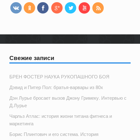
Свежие записи
БРЕН ФОСТЕР НАУКА РУКОПАШНОГО БОЯ
Дэвид и Питер Пол: братья-варвары из 80х
Дэн Лурье бросает вызов Джону Гримеку. Интервью с
Д.Лурье
Чарльз Атлас: история жизни титана фитнеса и
маркетинга
Борис Плинтович и его система. История