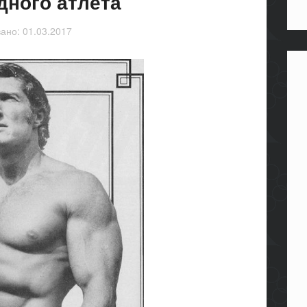
дного атлета
вано:
01.03.2017