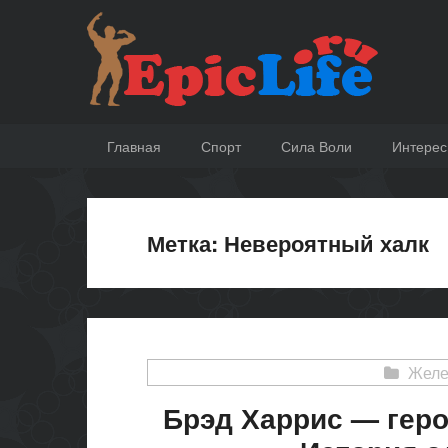
Перейти
Спорт,
к
EpicLife.ru
мотивация,
содержанию
неудачи
и
преодоления,
Главная
Спорт
Сила Воли
Интерес
сила
воли,
стремление
к
Метка:
Невероятный халк
совершенству
и
достижение
цели.
Желе
Брэд Харрис — герой