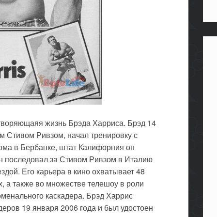
творяющаяя жизнь Брэда Харриса. Брэд 14
 Стивом Ривзом, начал тренировку с
дома в Бербанке, штат Калифорния он
н последовал за Стивом Ривзом в Италию
здой. Его карьера в кино охватывает 48
ах, а также во множестве телешоу в роли
менального каскадера. Брэд Харрис
деров 19 января 2006 года и был удостоен