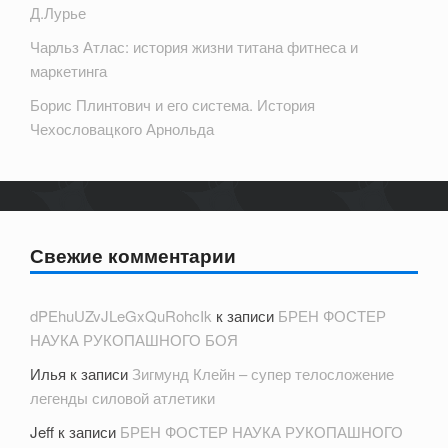
Д.Лурье
Чарльз Атлас: история жизни титана фитнеса и
маркетинга
Борис Плинтович и его система. История
Чехословацкого Арнольда
Свежие комментарии
dPEhuUZvJLeGxQuRohcIk
к записи
БРЕН ФОСТЕР
НАУКА РУКОПАШНОГО БОЯ
Илья
к записи
Зигмунд Клейн – супер телосложение
легенды силовой атлетики
Jeff
к записи
БРЕН ФОСТЕР НАУКА РУКОПАШНОГО