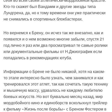
себя во всей своей атлетически-мордобойной красоте.
Кто-то скажет был Вандамм и другие звезды типа
Лундгрена, да, но к тому времени они уже практически
не снимались в спортивных блокбастерах.
Но вернемся к Брену, он исчез так же внезапно, как и
появился и о нем возможно многие забыли, спустя 21
год лично я раз или два просматривал те самые ролики
или документальные фильмы от Н.Джиографик если
попадались в рекомендациях ютуба.
Информации о Брене не было никакой, хотя на каком-
то этапе интересно было узнать, чем занимался и как
тренировался этот атлет, так как сочетать такую технику
и мышечную массу, удавалось не каждому любителю
боевых искусств. Но вот буквально месяц назад, мир
мордобойного кино и единоборств всколыхнул трейлер
к фильму «Жизнь после борьбы» с Бреном Фостером в