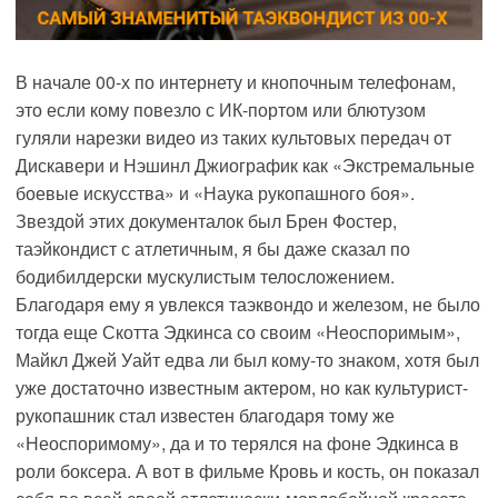
В начале 00-х по интернету и кнопочным телефонам,
это если кому повезло с ИК-портом или блютузом
гуляли нарезки видео из таких культовых передач от
Дискавери и Нэшинл Джиографик как «Экстремальные
боевые искусства» и «Наука рукопашного боя».
Звездой этих документалок был Брен Фостер,
таэйкондист с атлетичным, я бы даже сказал по
бодибилдерски мускулистым телосложением.
Благодаря ему я увлекся таэквондо и железом, не было
тогда еще Скотта Эдкинса со своим «Неоспоримым»,
Майкл Джей Уайт едва ли был кому-то знаком, хотя был
уже достаточно известным актером, но как культурист-
рукопашник стал известен благодаря тому же
«Неоспоримому», да и то терялся на фоне Эдкинса в
роли боксера. А вот в фильме Кровь и кость, он показал