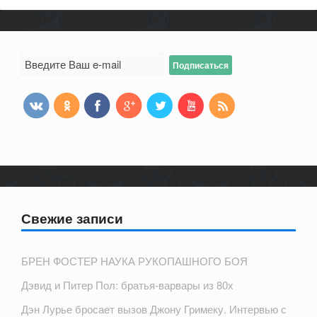
Свежие записи
БРЕН ФОСТЕР НАУКА РУКОПАШНОГО БОЯ
Дэвид и Питер Пол: братья-варвары из 80х
Дэн Лурье бросает вызов Джону Гримеку. Интервью с