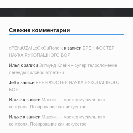
Свежие комментарии
dPEhuUZvJLeGxQuRohcIk
к записи
БРЕН ФОСТЕР
НАУКА РУКОПАШНОГО БОЯ
Илья
к записи
Зигмунд Клейн – супер телосложение
легенды силовой атлетики
Jeff
к записи
БРЕН ФОСТЕР НАУКА РУКОПАШНОГО
БОЯ
Ильяс
к записи
Максик — мастер мускульного
контроля. Позирование как искусство
Ильяс
к записи
Максик — мастер мускульного
контроля. Позирование как искусство