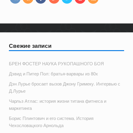
Свежие записи
БРЕН ФОСТЕР НАУКА РУКОПАШНОГО БОЯ
Дэвид и Питер Пол: братья-варвары из 80х
Дэн Лурье бросает вызов Джону Гримеку. Интервью с
Д.Лурье
Чарльз Атлас: история жизни титана фитнеса и
маркетинга
Борис Плинтович и его система. История
Чехословацкого Арнольда