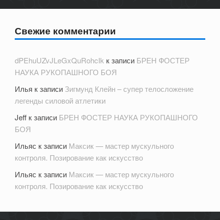
Свежие комментарии
dPEhuUZvJLeGxQuRohcIk
к записи
БРЕН ФОСТЕР
НАУКА РУКОПАШНОГО БОЯ
Илья
к записи
Зигмунд Клейн – супер телосложение
легенды силовой атлетики
Jeff
к записи
БРЕН ФОСТЕР НАУКА РУКОПАШНОГО
БОЯ
Ильяс
к записи
Максик — мастер мускульного
контроля. Позирование как искусство
Ильяс
к записи
Максик — мастер мускульного
контроля. Позирование как искусство