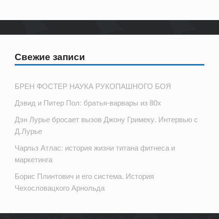
Свежие записи
БРЕН ФОСТЕР НАУКА РУКОПАШНОГО БОЯ
Дэвид и Питер Пол: братья-варвары из 80х
Дэн Лурье бросает вызов Джону Гримеку. Интервью с
Д.Лурье
Чарльз Атлас: история жизни титана фитнеса и
маркетинга
Борис Плинтович и его система. История
Чехословацкого Арнольда