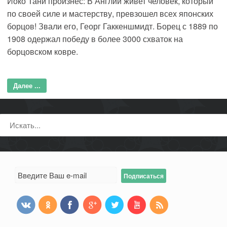
Йоко Тани произнес: В Англии живет человек, который
по своей силе и мастерству, превзошел всех японских
борцов! Звали его, Георг Гаккеншмидт. Борец с 1889 по
1908 одержал победу в более 3000 схваток на
борцовском ковре.
Далее ...
Поиск: