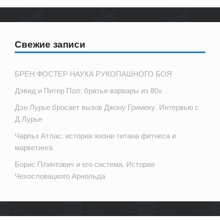
Свежие записи
БРЕН ФОСТЕР НАУКА РУКОПАШНОГО БОЯ
Дэвид и Питер Пол: братья-варвары из 80х
Дэн Лурье бросает вызов Джону Гримеку. Интервью с
Д.Лурье
Чарльз Атлас: история жизни титана фитнеса и
маркетинга
Борис Плинтович и его система. История
Чехословацкого Арнольда