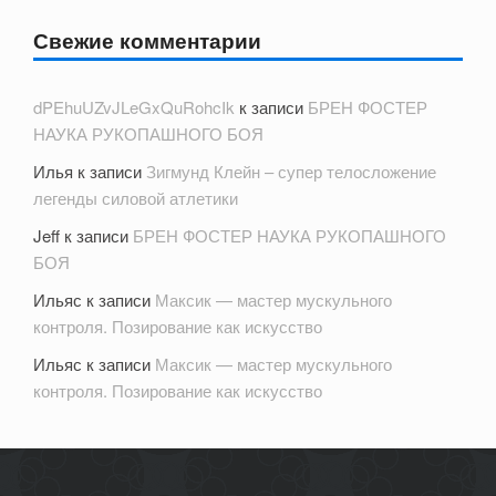
Свежие комментарии
dPEhuUZvJLeGxQuRohcIk
к записи
БРЕН ФОСТЕР
НАУКА РУКОПАШНОГО БОЯ
Илья
к записи
Зигмунд Клейн – супер телосложение
легенды силовой атлетики
Jeff
к записи
БРЕН ФОСТЕР НАУКА РУКОПАШНОГО
БОЯ
Ильяс
к записи
Максик — мастер мускульного
контроля. Позирование как искусство
Ильяс
к записи
Максик — мастер мускульного
контроля. Позирование как искусство